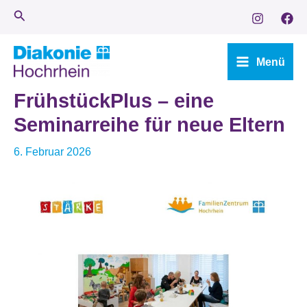
Zum
Suche
Inhalt
springen
Menü
Main
FrühstückPlus – eine
Menu
Seminarreihe für neue Eltern
6. Februar 2026